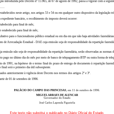
ção introduzida pelo Decreto nº 15.965, de 07 de agosto de 1992, passa a vigorar com a seguint
......
abelecidos neste artigo, nos artigos 53 e 54 ou em qualquer outro dispositivo da legislação tri
ja expediente bancário, o recolhimento do imposto deverá ocorrer:
tabelecido para final de mês;
r estabelecido para final de mês;
ultativo para o funcionalismo público estadual ou em dia em que não haja atividades fazendárias
o de Arrecadação Estadual - DAE cuja emissão seja de responsabilidade da repartição fazendária
 emissão não seja de responsabilidade da repartição fazendária, serão observadas as normas do
mposto pago no último dia do mês por meio de banco de telepagamento-BTP ou outra forma de tel
 de 1991, na hipótese de o termo final do prazo de entrega de documento à repartição fazendá
final será o primeiro dia útil subseqüente.
ados anteriormente à vigência deste Decreto nos termos dos artigos 2º e 3º.
artir de 01 de setembro de 1996.
PALÁCIO DO CAMPO DAS PRINCESAS
, em 11 de outubro de 1996.
MIGUEL ARRAES DE ALENCAR
Governador do Estado
José Carlos Lapenda Figueirôa
Este texto não substitui o publicado no Diário Oficial do Estado.