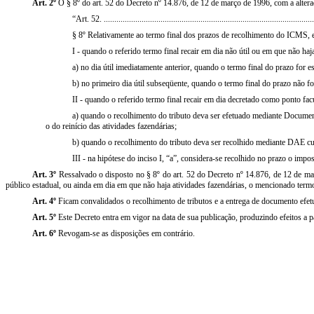
Art. 2º
O § 8º do art. 52 do Decreto nº 14.876, de 12 de março de 1996, com a altera
“Art. 52. ....................................................................................................
§ 8º Relativamente ao termo final dos prazos de recolhimento do ICMS, est
I - quando o referido termo final recair em dia não útil ou em que não ha
a) no dia útil imediatamente anterior, quando o termo final do prazo for es
b) no primeiro dia útil subseqüente, quando o termo final do prazo não fo
II - quando o referido termo final recair em dia decretado como ponto fac
a) quando o recolhimento do tributo deva ser efetuado mediante Document
o do reinício das atividades fazendárias;
b) quando o recolhimento do tributo deva ser recolhido mediante DAE cuja
III - na hipótese do inciso I, “a”, considera-se recolhido no prazo o i
Art. 3º
Ressalvado o disposto no § 8º do art. 52 do Decreto nº 14.876, de 12 de maio
público estadual, ou ainda em dia em que não haja atividades fazendárias, o mencionado termo 
Art. 4º
Ficam convalidados o recolhimento de tributos e a entrega de documento efetu
Art. 5º
Este Decreto entra em vigor na data de sua publicação, produzindo efeitos a p
Art. 6º
Revogam-se as disposições em contrário.