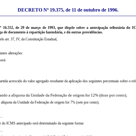
DECRETO Nº 19.375, de 11 de outubro de 1996.
nº 16.552, de 29 de março de 1993, que dispõe sobre a antecipação tributária do I
ga de documento à repartição fazendária, e dá outras providências.
elo art. 37, IV, da Constituição Estadual,
intes alterações:
será:
rtida acrescido do valor agregado resultante da aplicação dos seguintes percentuais sobre o refe
quando a alíquota da Unidade da Federação de origem for 12% (doze por cento);
a alíquota da Unidade da Federação de origem for 7% (sete por cento);
...
alor do ICMS antecipado será determinado da seguinte forma:
...