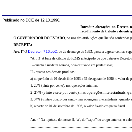
Publicado no DOE de 12.10.1996.
Introduz alterações no Decreto 
recolhimento de tributo e de entre
O
GOVERNADOR DO ESTADO
, no uso das atribuições que lhe são conferidas p
DECRETA:
Art. 1º
O
Decreto nº 16.552
, de 29 de março de 1993, passa a vigorar com as segu
“Art. 3º A base de cálculo do ICMS antecipado de que trata este Decreto 
I - quanto à madeira serrada, o valor fixado em pauta fiscal;
II - quanto aos demais produtos:
a) no período de 01 de abril de 1993 a 31 de agosto de 1996, o valor de pa
1. 20% (vinte por cento), nas operações internas;
2. 27% (vinte e sete por cento), nas operações interestaduais, 
3. 34% (trinta e quatro por cento), nas operações interestaduais, quando 
b) a partir de 01 de setembro de 1996, o valor fixado em pauta fiscal.
...................................................................................................................
Art. 4º Na hipótese do inciso II, “a”, do “caput” do artigo anterior, o v
...................................................................................................................