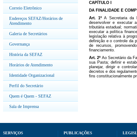
CAPÍTULO I
Correio Eletrônico
DA FINALIDADE E COM
Art. 1º
A Secretaria da F
Endereços SEFAZ/Horários de
desenvolver e executar a 
Atendimento
tributária estadual; norma
executar a política finan
Galeria de Secretários
legislação relativa à prog
definição e o controle da 
Governança
de recursos, promovendo
financiamento.
História da SEFAZ
Art. 2º
Ao Secretário da F
sua Pasta; definir e estab
Horários de Atendimento
planejar, dirigir e contr
decretos e dos regulamento
Identidade Organizacional
fins constitucionalmente p
Perfil do Secretário
Quem é Quem - SEFAZ
Sala de Imprensa
SERVIÇOS
PUBLICAÇÕES
LEGIS