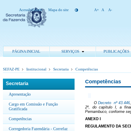
Acessibilidade
Mapa do site
A+
A
A-
PÁGINA INICIAL
SERVIÇOS
PUBLICAÇÕES
SEFAZ-PE
Institucional
Secretaria
Competências
Competências
Secretaria
Apresentação
O
Decreto nº 43.446
Cargo em Comissão e Função
2º, do capítulo I, a fi
Gratificada
Pernambuco, conforme se
Competências
ANEXO I
REGULAMENTO DA SECR
Corregedoria Fazendária - Correfaz